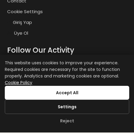
Contact
Cookie Settings
Giriş Yap
Üye Ol
Follow Our Activity
This website uses cookies to improve your experience.
Required cookies are necessary for the site to function
zaiyasam
zaiyasam
properly. Analytics and marketing cookies are optional.
Cookie Policy
+15 age restriction applies.
Accept All
Settings
Reject