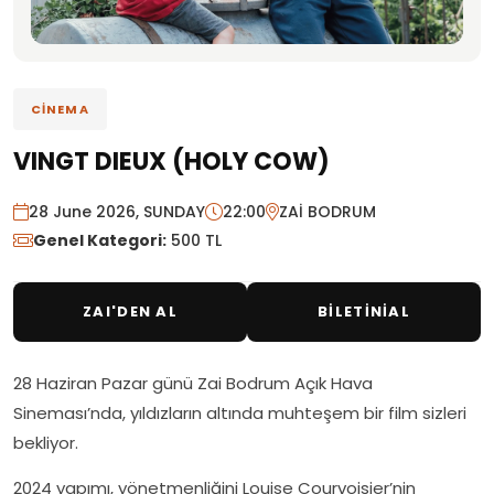
CİNEMA
VINGT DIEUX (HOLY COW)
28 June 2026, SUNDAY
22:00
ZAİ BODRUM
Genel Kategori:
500 TL
ZAI'DEN AL
BİLETİNİAL
28 Haziran Pazar günü Zai Bodrum Açık Hava
Sineması’nda, yıldızların altında muhteşem bir film sizleri
bekliyor.
2024 yapımı, yönetmenliğini Louise Courvoisier’nin