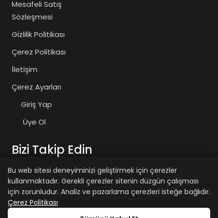
Mesafeli Satış
Sözleşmesi
Gizlilik Politikası
Çerez Politikası
İletişim
Çerez Ayarları
Giriş Yap
Üye Ol
Bizi Takip Edin
Bu web sitesi deneyiminizi geliştirmek için çerezler
kullanmaktadır. Gerekli çerezler sitenin düzgün çalışması
zaiyasam
zaiyasam
için zorunludur. Analiz ve pazarlama çerezleri isteğe bağlıdır.
Çerez Politikası
+15 yaş sınırımız vardır.