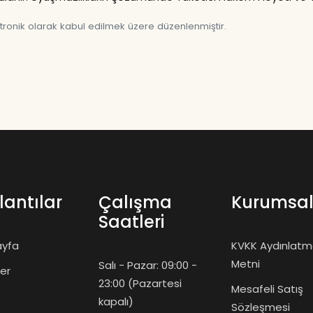
onik olarak kabul edilmek üzere düzenlenmiştir.
lantılar
Çalışma
Kurumsa
Saatleri
ayfa
KVKK Aydınlat
Metni
Salı - Pazar: 09:00 -
ler
23:00 (Pazartesi
Mesafeli Satış
kapalı)
Sözleşmesi