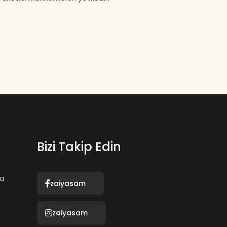
l
Bizi Takip Edin
ma
zaiyasam
zaiyasam