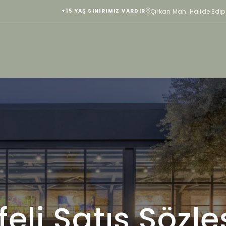
Çırkan Mah. Halide Edi
+15 YAŞ SINIRIMIZ VARDIR
eli Satış Sözl