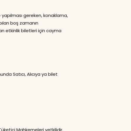
e yapılması gereken, konaklama,
pılan boş zamanın
 etkinlik biletleri için cayma
nda Satıcı, Alıcıya ya bilet
ketici Mahkemeleri yetkilidir.