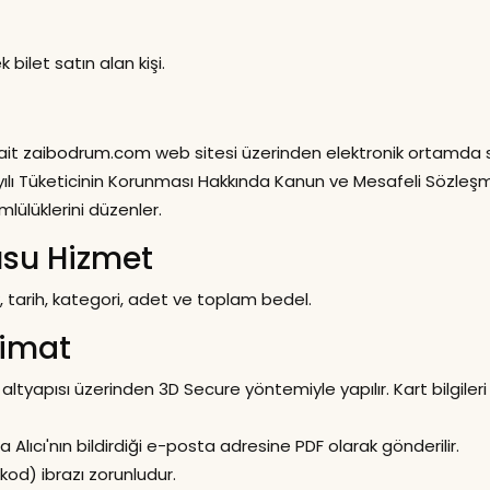
bilet satın alan kişi.
 ait
zaibodrum.com
web sitesi üzerinden elektronik ortamda sipa
 sayılı Tüketicinin Korunması Hakkında Kanun ve Mesafeli Sözle
lülüklerini düzenler.
usu Hizmet
ik, tarih, kategori, adet ve toplam bedel.
limat
tyapısı üzerinden 3D Secure yöntemiyle yapılır. Kart bilgileri
Alıcı'nın bildirdiği e-posta adresine PDF olarak gönderilir.
R kod) ibrazı zorunludur.