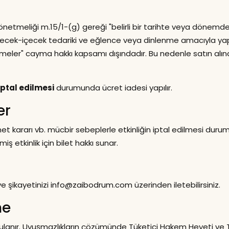
netmeliği m.15/1-(g) gereği "belirli bir tarihte veya dönemd
iyecek-içecek tedariki ve eğlence veya dinlenme amacıyla ya
şmeler" cayma hakkı kapsamı dışındadır. Bu nedenle satın alınan
iptal edilmesi
durumunda ücret iadesi yapılır.
er
et kararı vb. mücbir sebeplerle etkinliğin iptal edilmesi durumu
ş etkinlik için bilet hakkı sunar.
 ve şikayetinizi
info@zaibodrum.com
üzerinden iletebilirsiniz.
me
ulanır. Uyuşmazlıkların çözümünde Tüketici Hakem Heyeti ve Tü