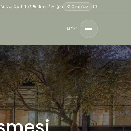
Giriş Yap
p Adıvar Cad. No:7 Bodrum / Muğla
EN
MENÜ
eşmesi