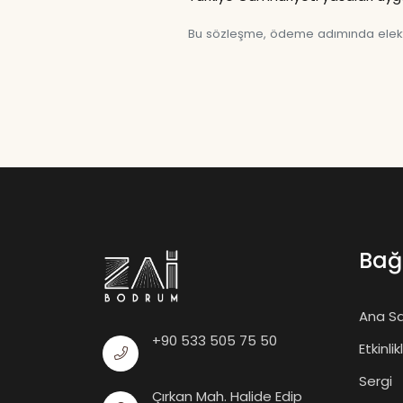
Bu sözleşme, ödeme adımında elektr
Bağ
Ana S
+90 533 505 75 50
Etkinlik
Sergi
Çırkan Mah. Halide Edip