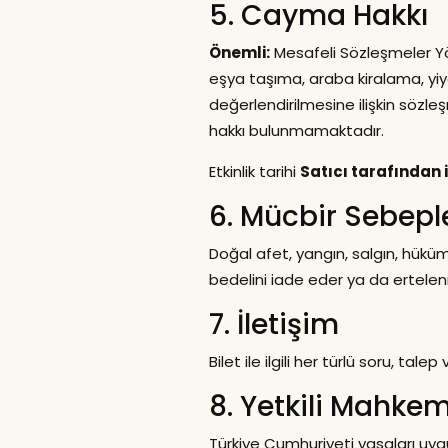
5. Cayma Hakkı
Önemli:
Mesafeli Sözleşmeler Yö
eşya taşıma, araba kiralama, y
değerlendirilmesine ilişkin sözle
hakkı bulunmamaktadır.
Etkinlik tarihi
Satıcı tarafından 
6. Mücbir Sebepl
Doğal afet, yangın, salgın, hüküm
bedelini iade eder ya da ertelenmi
7. İletişim
Bilet ile ilgili her türlü soru, talep
8. Yetkili Mahke
Türkiye Cumhuriyeti yasaları uyg