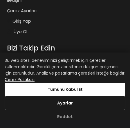
İletişim
Çerez Ayarları
Giriş Yap
Üye Ol
Bizi Takip Edin
Bu web sitesi deneyiminizi geliştirmek için çerezler
kullanmaktadır. Gerekli çerezler sitenin düzgün çalışması
zaiyasam
zaiyasam
için zorunludur. Analiz ve pazarlama çerezleri isteğe bağlıdır.
Çerez Politikası
+15 yaş sınırımız vardır.
Tümünü Kabul Et
Ayarlar
Reddet