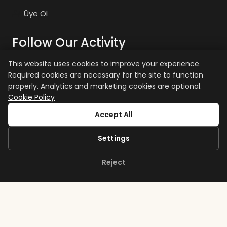
Üye Ol
Follow Our Activity
This website uses cookies to improve your experience.
Required cookies are necessary for the site to function
zaiyasam
zaiyasam
properly. Analytics and marketing cookies are optional.
Cookie Policy
+15 age restriction applies.
Accept All
Settings
Reject
Copyright © Zai Bodrum 2026. All rights reserved.
iamcanturk.dev