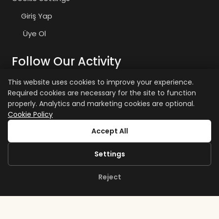
Giriş Yap
Üye Ol
Follow Our Activity
This website uses cookies to improve your experience.
Required cookies are necessary for the site to function
zaiyasam
zaiyasam
properly. Analytics and marketing cookies are optional.
Cookie Policy
+15 age restriction applies.
Accept All
Settings
Reject
Copyright © Zai Bodrum 2026. All rights reserved.
iamcanturk.dev