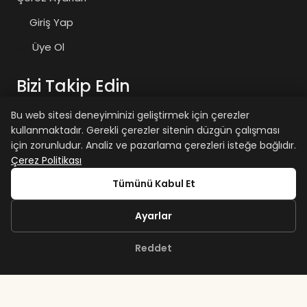
Giriş Yap
Üye Ol
Bizi Takip Edin
Bu web sitesi deneyiminizi geliştirmek için çerezler
kullanmaktadır. Gerekli çerezler sitenin düzgün çalışması
zaiyasam
zaiyasam
için zorunludur. Analiz ve pazarlama çerezleri isteğe bağlıdır.
Çerez Politikası
+15 yaş sınırımız vardır.
Tümünü Kabul Et
Ayarlar
Reddet
Copyright © Zai Bodrum 2026. Tüm hakları saklıdır.
iamcanturk.dev